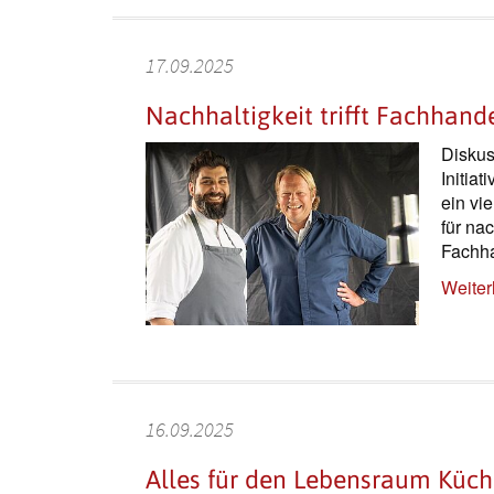
17.09.2025
Nachhaltigkeit trifft Fachhand
Diskus
Initiat
ein vi
für na
Fachha
Weiter
16.09.2025
Alles für den Lebensraum Küc