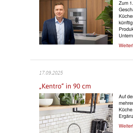
Zum 1.
Geschä
Küchen
künfti
Produk
Unter
Weiter
17.09.2025
„Kentro“ in 90 cm
Auf de
mehrer
Küche.
Ergänz
Weiter