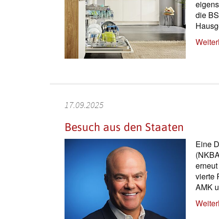
eigens
die BS
Hausge
Weiter
17.09.2025
Besuch aus den Staaten
Eine D
(NKBA)
erneut
vierte
AMK un
Weiter