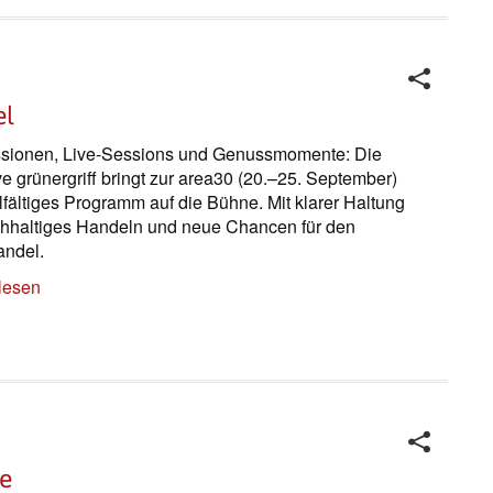
el
sionen, Live-Sessions und Genussmomente: Die
ive grünergriff bringt zur area30 (20.–25. September)
elfältiges Programm auf die Bühne. Mit klarer Haltung
chhaltiges Handeln und neue Chancen für den
ndel.
lesen
he