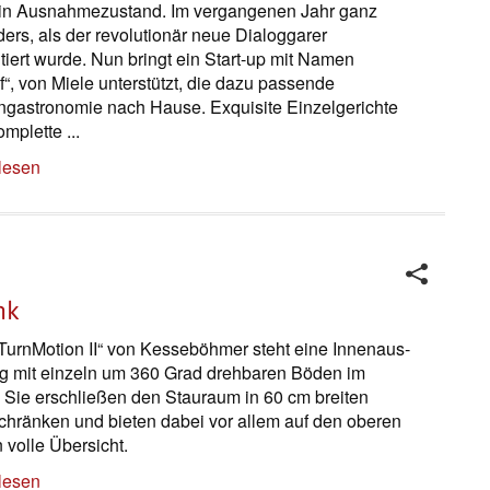
ein Ausnahmezustand. Im vergangenen Jahr ganz
ers, als der revolutionär neue Dialoggarer
tiert wurde. Nun bringt ein Start-up mit Namen
“, von Miele unterstützt, die dazu passende
ngastronomie nach Hause. Exquisite Einzelgerichte
mplette ...
lesen
nk
TurnMotion II“ von Kesseböhmer steht eine Innen­aus­
ng mit einzeln um 360 Grad drehbaren Böden im
 Sie erschließen den Stau­raum in 60 cm breiten
hränken und bieten dabei vor allem auf den oberen
 volle Übersicht.
lesen