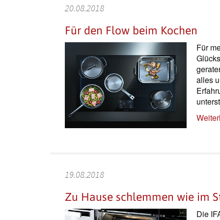
20.08.2018
Für den Flow beim Kochen
Für me
Glücks
gerate
alles 
Erfahr
unters
Weiter
19.08.2018
Zu Hause schlemmen wie im S
Die IF