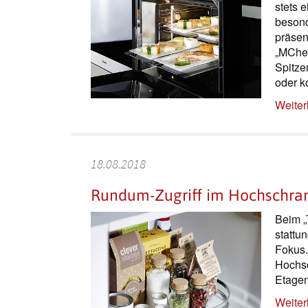
stets 
besond
präsen
„MChef
Spitze
oder ko
Weiter
18.08.2018
Rundum-Zugriff im Hochschra
Beim „
stattu
Fokus.
Hochsc
Etagen
Weiter