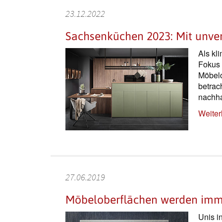
23.12.2022
Sachsenküchen 2023: Mit unve
Als kl
Fokus 
Möbelo
betrac
nachha
Weiter
27.06.2019
Möbeloberflächen werden imme
Unis i