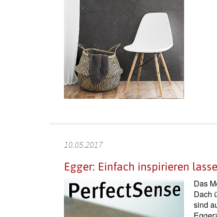
10.05.2017
Egger: Einfach inspirieren lass
Das Me
Dach ü
sind a
Eggerz