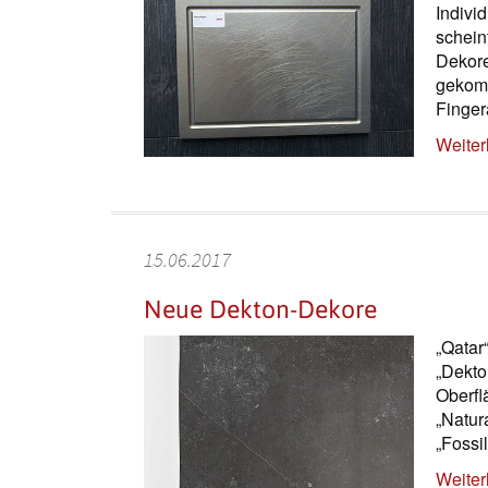
Indivi
schein
Dekore
gekomm
Finger
Weiter
15.06.2017
Neue Dekton-Dekore
„Qatar
„Dekto
Oberfl
„Natur
„Fossil
Weiter