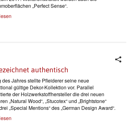
moberflächen „Perfect Sense“.
lesen
gezeichnet authentisch
 des Jahres stellte Pfleiderer seine neue
tional gültige Dekor-Kollektion vor. Parallel
tierte der Holzwerkstoffhersteller die drei neuen
uren „Natural Wood“, „Stucotex“ und „Brightstone“
drei „Special Mentions“ des „German Design Award“.
lesen