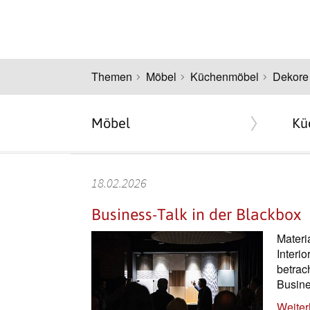
Themen
Möbel
Küchenmöbel
Dekore
Möbel
Kü
18.02.2026
Business-Talk in der Blackbox
Materi
Interi
betrac
Busine
Weiter