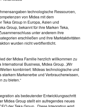
ernehmensangaben technologische Ressourcen,
kompetenzen von Midea mit dem
er Teka Group in Europa, Asien und
ka Group, bekannt für ihre Marken Teka,
n Zusammenschluss unter anderem ihre
ategorien erschließen und ihre Marktaktivitäten
ktion wurden nicht veröffentlicht.
glied der Midea Familie herzlich willkommen zu
a International Business, Midea Group. „Wir
 Welten kombiniert: Mideas technologische und
as starkem Markenerbe und Verbraucherwissen,
 zu bieten.“
tegration als bedeutender Entwicklungsschritt
er Midea Group stellt ein aufregendes neues
 CEO der Teka Group. „Diese Integration wird