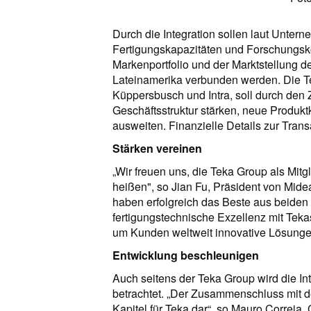
Durch die Integration sollen laut Unt
Fertigungskapazitäten und Forschungs
Markenportfolio und der Marktstellung d
Lateinamerika verbunden werden. Die Te
Küppersbusch und Intra, soll durch de
Geschäftsstruktur stärken, neue Produktk
ausweiten. Finanzielle Details zur Transa
Stärken vereinen
„Wir freuen uns, die Teka Group als Mit
heißen", so Jian Fu, Präsident von Mide
haben erfolgreich das Beste aus beiden
fertigungstechnische Exzellenz mit Tek
um Kunden weltweit innovative Lösungen
Entwicklung beschleunigen
Auch seitens der Teka Group wird die In
betrachtet. „Der Zusammenschluss mit d
Kapitel für Teka dar“, so Mauro Correia,