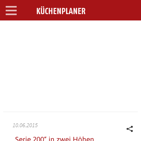
Toggle
navigation
SEARCH OPEN
10.06.2015
„Serie 200“ in zwei Höhen