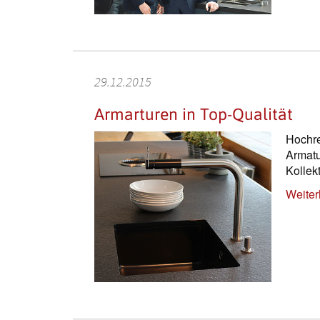
29.12.2015
Armarturen in Top-Qualität
Hochre
Armatu
Kollekt
Weiter