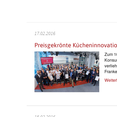
17.02.2016
Preisgekrönte Kücheninnovati
Zum 10
Konsum
verlie
Frank
Weiter
15.02.2016