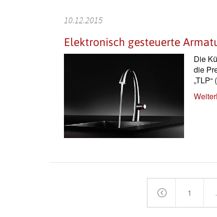
10.12.2015
Elektronisch gesteuerte Armat
Die Kü
die Pr
„TLP“ 
Weiter
1
.