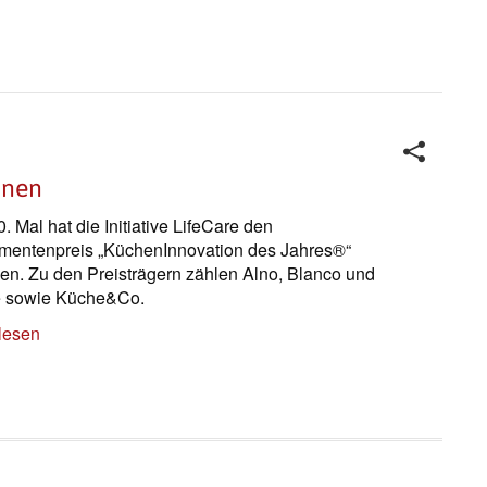
onen
. Mal hat die Initiative LifeCare den
entenpreis „KüchenInnovation des Jahres®“
hen. Zu den Preisträgern zählen Alno, Blanco und
e sowie Küche&Co.
lesen