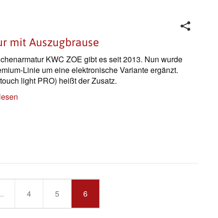
ur mit Auszugbrause
chenarmatur KWC ZOE gibt es seit 2013. Nun wurde
emium-Linie um eine elektronische Variante ergänzt.
(touch light PRO) heißt der Zusatz.
lesen
..
4
5
6