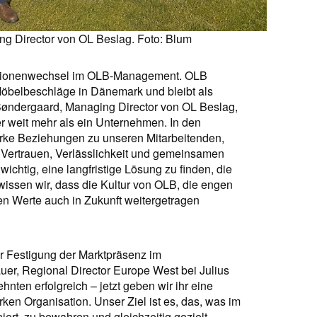
ng Director von OL Beslag. Foto: Blum
rationenwechsel im OLB-Management. OLB
r Möbelbeschläge in Dänemark und bleibt als
n Søndergaard, Managing Director von OL Beslag,
er weit mehr als ein Unternehmen. In den
rke Beziehungen zu unseren Mitarbeitenden,
 Vertrauen, Verlässlichkeit und gemeinsamen
ichtig, eine langfristige Lösung zu finden, die
issen wir, dass die Kultur von OLB, die engen
n Werte auch in Zukunft weitergetragen
zur Festigung der Marktpräsenz im
er, Regional Director Europe West bei Julius
ehnten erfolgreich – jetzt geben wir ihr eine
ken Organisation. Unser Ziel ist es, das, was im
niert, zu bewahren und gleichzeitig gezielt