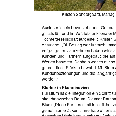
Kristen Søndergaard, Managi
Auslöser ist ein bevorstehender Gene
gilt als führend im Vertrieb funktionale
Tochtergesellschaft aufgestellt. Kriste
erläuterte: „OL Beslag war für mich imm
vergangenen Jahrzehnten haben wir sta
Kunden und Partnern aufgebaut, die auf
Werten basieren. Deshalb war es mir so w
genau diese Stärken bewahrt. Mit Blum w
Kundenbeziehungen und die langjährige
werden."
Stärker in Skandinavien
Für Blum ist die Integration ein Schritt 
skandinavischen Raum. Dietmar Rathbau
Blum: „Diese Partnerschaft ist seit Jahrz
gemeinsame Zukunft innerhalb einer star
dänischen Markt bereits sehr gut funktio