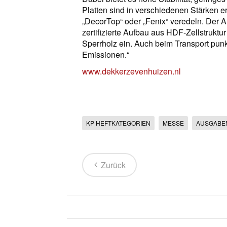
Platten sind in verschiedenen Stärken er
„DecorTop“ oder „Fenix“ veredeln. Der 
zertifizierte Aufbau aus HDF-Zellstrukt
Sperrholz ein. Auch beim Transport punkt
Emissionen.“
www.dekkerzevenhuizen.nl
KP HEFTKATEGORIEN
MESSE
AUSGABE
Zurück