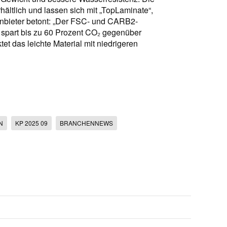
hältlich und lassen sich mit „TopLaminate“,
Anbieter betont: „Der FSC- und CARB2-
ur spart bis zu 60 Prozent CO₂ gegenüber
et das leichte Material mit niedrigeren
N
KP 2025 09
BRANCHENNEWS