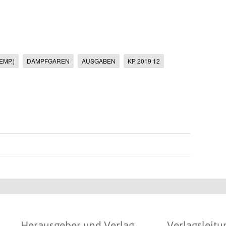
EMP.)
DAMPFGAREN
AUSGABEN
KP 2019 12
Herausgeber und Verlag
Verlagsleitu