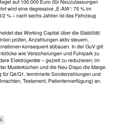
-Regel auf 100.000 Euro (für Neuzulassungen
hrt wird eine degressive „E-AfA“: 75 % im
3/2 % – nach sechs Jahren ist das Fahrzeug
heidet das Working Capital über die Stabilität:
inien prüfen, Anzahlungen aktiv steuern,
mationen konsequent abbauen. In der GuV gilt
enblöcke wie Versicherungen und Fuhrpark zu
re Elektrogeräte – gezielt zu reduzieren; im
lter Musterküchen und die Neu-Dispo die Marge.
g für Q4/Q1, terminierte Sonderzahlungen und
llmachten, Testament, Patientenverfügung) an.
S