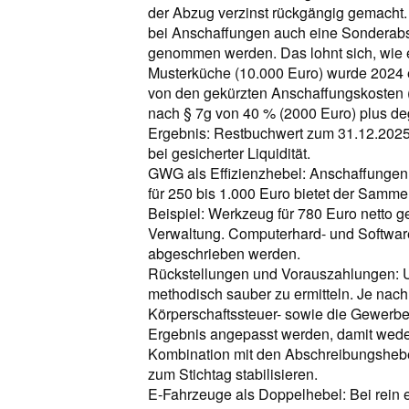
der Abzug verzinst rückgängig gemach
bei Anschaffungen auch eine Sonderabs
genommen werden. Das lohnt sich, wie ei
Musterküche (10.000 Euro) wurde 2024 ei
von den gekürzten Anschaffungskosten 
nach § 7g von 40 % (2000 Euro) plus deg
Ergebnis: Restbuchwert zum 31.12.2025 
bei gesicherter Liquidität.
GWG als Effizienzhebel: Anschaffungen 
für 250 bis 1.000 Euro bietet der Samme
Beispiel: Werkzeug für 780 Euro netto g
Verwaltung. Computerhard- und Softwar
abgeschrieben werden.
Rückstellungen und Vorauszahlungen: U
methodisch sauber zu ermitteln. Je nac
Körperschaftssteuer- sowie die Gewerb
Ergebnis angepasst werden, damit weder 
Kombination mit den Abschreibungshebel
zum Stichtag stabilisieren.
E-Fahrzeuge als Doppelhebel: Bei rein e