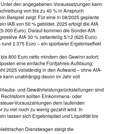
t. Unter den angegebenen Voraussetzungen kann
chreibung von bis zu 40 % in Anspruch
n Beispiel zeigt: Für eine in 08/2025 geplante
n IAB von 50 % gebildet. 2025 erfolgt die AfA
(5.000 Euro). Darauf kommen die Sonder-AfA
ressive AfA 30 % zeitanteilig 5/12 (625 Euro).
rund 2.375 Euro – ein spürbarer Ergebniseffekt
bis 800 Euro netto mindern den Gewinn sofort;
lposten eine einfache Fünfjahres-Auflösung.
eht 2025 vollständig in den Aufwand – ohne AfA-
e kann unabhängig davon im Jahr voll
rlaubs- und Gewährleistungsrückstellungen sind
h Rechtsform sollten Einkommens- oder
esteuer-Vorauszahlungen dem laufenden
zu viel noch zu wenig gezahlt wird. In
n lassen sich Ergebnispfad und Liquidität bis
lektrischen Dienstwagen steigt die