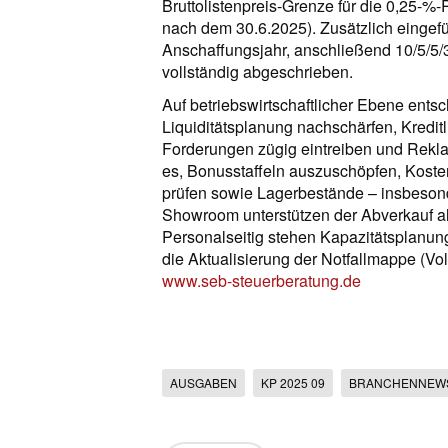
Bruttolistenpreis-Grenze für die 0,25-%
nach dem 30.6.2025). Zusätzlich eingefü
Anschaffungsjahr, anschließend 10/5/5/
vollständig abgeschrieben.
Auf betriebswirtschaftlicher Ebene entsc
Liquiditätsplanung nachschärfen, Kreditl
Forderungen zügig eintreiben und Rekla
es, Bonusstaffeln auszuschöpfen, Kost
prüfen sowie Lagerbestände – insbesonde
Showroom unterstützen der Abverkauf a
Personalseitig stehen Kapazitätsplanun
die Aktualisierung der Notfallmappe (Vo
www.seb-steuerberatung.de
AUSGABEN
KP 2025 09
BRANCHENNEW