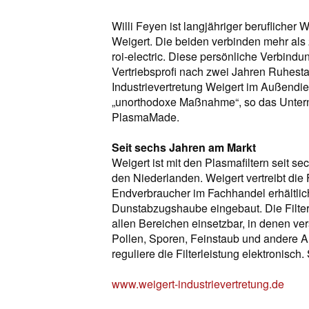
Willi Feyen ist langjähriger beruflicher
Weigert. Die beiden verbinden mehr al
roi-electric. Diese persönliche Verbindu
Vertriebsprofi nach zwei Jahren Ruhestan
Industrievertretung Weigert im Außendie
„unorthodoxe Maßnahme“, so das Unterne
PlasmaMade.
Seit sechs Jahren am Markt
Weigert ist mit den Plasmafiltern seit s
den Niederlanden. Weigert vertreibt die F
Endverbraucher im Fachhandel erhältlich
Dunstabzugshaube eingebaut. Die Filte
allen Bereichen einsetzbar, in denen ver
Pollen, Sporen, Feinstaub und andere 
reguliere die Filterleistung elektronisch
www.weigert-industrievertretung.de