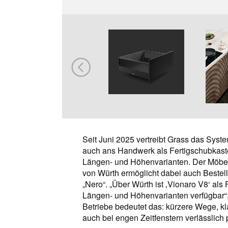
Seit Juni 2025 vertreibt Grass das Sys
auch ans Handwerk als Fertigschubkaste
Längen- und Höhenvarianten. Der Möbel
von Würth ermöglicht dabei auch Bestell
„Nero“. „Über Würth ist ‚Vionaro V8‘ als
Längen- und Höhenvarianten verfügbar“, 
Betriebe bedeutet das: kürzere Wege, kl
auch bei engen Zeitfenstern verlässlich 