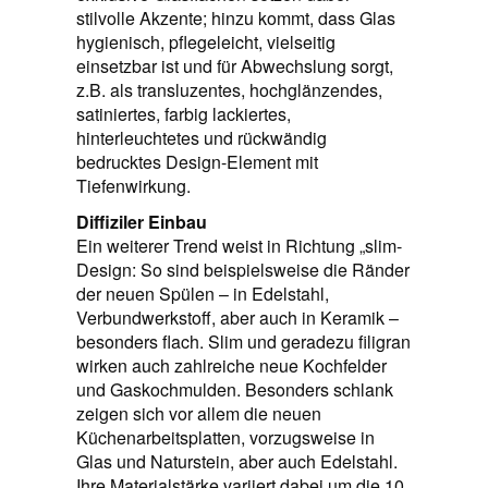
stilvolle Akzente; hinzu kommt, dass Glas
hygienisch, pflegeleicht, vielseitig
einsetzbar ist und für Abwechslung sorgt,
z.B. als transluzentes, hochglänzendes,
satiniertes, farbig lackiertes,
hinterleuchtetes und rückwändig
bedrucktes Design-Element mit
Tiefenwirkung.
Diffiziler Einbau
Ein weiterer Trend weist in Richtung „slim-
Design: So sind beispielsweise die Ränder
der neuen Spülen – in Edelstahl,
Verbundwerkstoff, aber auch in Keramik –
besonders flach. Slim und geradezu filigran
wirken auch zahlreiche neue Kochfelder
und Gaskochmulden. Besonders schlank
zeigen sich vor allem die neuen
Küchenarbeitsplatten, vorzugsweise in
Glas und Naturstein, aber auch Edelstahl.
Ihre Materialstärke variiert dabei um die 10