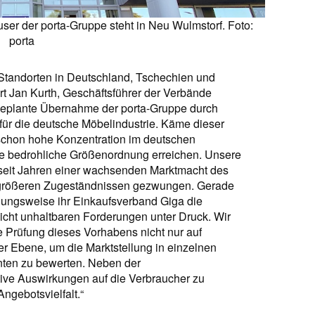
ser der porta-Gruppe steht in Neu Wulmstorf. Foto:
porta
Standorten in Deutschland, Tschechien und
 Jan Kurth, Geschäftsführer der Verbände
 geplante Übernahme der porta-Gruppe durch
für die deutsche Möbelindustrie. Käme dieser
schon hohe Konzentration im deutschen
ne bedrohliche Größenordnung erreichen. Unsere
h seit Jahren einer wachsenden Marktmacht des
größeren Zugeständnissen gezwungen. Gerade
hungsweise ihr Einkaufsverband Giga die
icht unhaltbaren Forderungen unter Druck. Wir
he Prüfung dieses Vorhabens nicht nur auf
r Ebene, um die Marktstellung in einzelnen
ten zu bewerten. Neben der
ive Auswirkungen auf die Verbraucher zu
ngebotsvielfalt.“