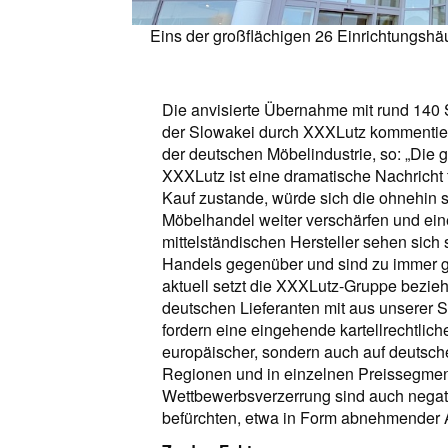
Eins der großflächigen 26 Einrichtungshäu
Die anvisierte Übernahme mit rund 140 
der Slowakei durch XXXLutz kommentiert
der deutschen Möbelindustrie, so: „Die
XXXLutz ist eine dramatische Nachricht 
Kauf zustande, würde sich die ohnehin 
Möbelhandel weiter verschärfen und ei
mittelständischen Hersteller sehen sic
Handels gegenüber und sind zu immer 
aktuell setzt die XXXLutz-Gruppe bezie
deutschen Lieferanten mit aus unserer S
fordern eine eingehende kartellrechtlic
europäischer, sondern auch auf deutsche
Regionen und in einzelnen Preissegmen
Wettbewerbsverzerrung sind auch negat
befürchten, etwa in Form abnehmender A