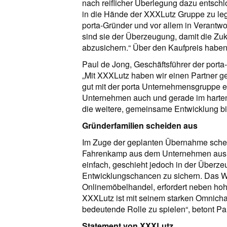
nach reiflicher Überlegung dazu entschl
in die Hände der XXXLutz Gruppe zu leg
porta-Gründer und vor allem in Verantwor
sind sie der Überzeugung, damit die Zu
abzusichern.“ Über den Kaufpreis haben 
Paul de Jong, Geschäftsführer der porta-H
„Mit XXXLutz haben wir einen Partner g
gut mit der porta Unternehmensgruppe e
Unternehmen auch und gerade im harte
die weitere, gemeinsame Entwicklung bie
Gründerfamilien scheiden aus
Im Zuge der geplanten Übernahme schei
Fahrenkamp aus dem Unternehmen aus. „Fü
einfach, geschieht jedoch in der Überz
Entwicklungschancen zu sichern. Das W
Onlinemöbelhandel, erfordert neben hohe
XXXLutz ist mit seinem starken Omnichann
bedeutende Rolle zu spielen“, betont Pa
Statement von XXXLutz