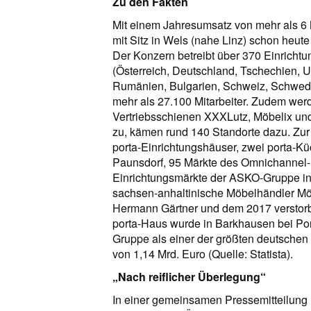
Zu den Fakten
Mit einem Jahresumsatz von mehr als 6
mit Sitz in Wels (nahe Linz) schon heute
Der Konzern betreibt über 370 Einricht
(Österreich, Deutschland, Tschechien, U
Rumänien, Bulgarien, Schweiz, Schwede
mehr als 27.100 Mitarbeiter. Zudem wer
Vertriebsschienen XXXLutz, Möbelix un
zu, kämen rund 140 Standorte dazu. Zur
porta-Einrichtungshäuser, zwei porta-Kü
Paunsdorf, 95 Märkte des Omnichannel
Einrichtungsmärkte der ASKO-Gruppe in
sachsen-anhaltinische Möbelhändler M
Hermann Gärtner und dem 2017 verstor
porta-Haus wurde in Barkhausen bei Porta
Gruppe als einer der größten deutsche
von 1,14 Mrd. Euro (Quelle: Statista).
„Nach reiflicher Überlegung“
In einer gemeinsamen Pressemitteilung h