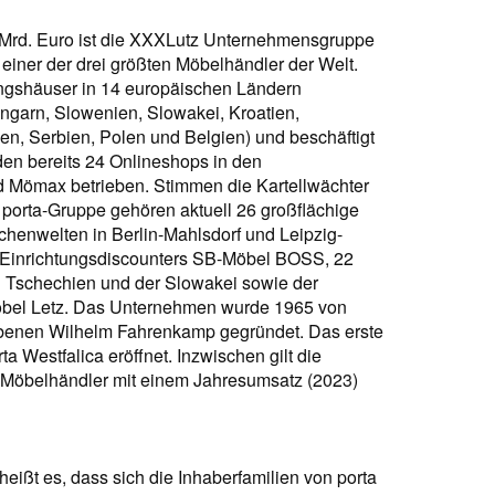
 Mrd. Euro ist die XXXLutz Unternehmensgruppe
 einer der drei größten Möbelhändler der Welt.
ungshäuser in 14 europäischen Ländern
ngarn, Slowenien, Slowakei, Kroatien,
n, Serbien, Polen und Belgien) und beschäftigt
den bereits 24 Onlineshops in den
d Mömax betrieben. Stimmen die Kartellwächter
 porta-Gruppe gehören aktuell 26 großflächige
chenwelten in Berlin-Mahlsdorf und Leipzig-
-Einrichtungsdiscounters SB-Möbel BOSS, 22
 Tschechien und der Slowakei sowie der
öbel Letz. Das Unternehmen wurde 1965 von
benen Wilhelm Fahrenkamp gegründet. Das erste
 Westfalica eröffnet. Inzwischen gilt die
n Möbelhändler mit einem Jahresumsatz (2023)
eißt es, dass sich die Inhaberfamilien von porta