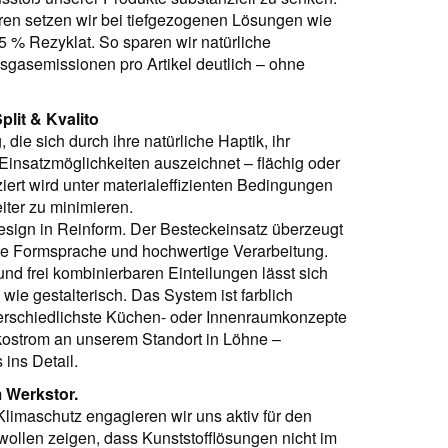
ren setzen wir bei tiefgezogenen Lösungen wie
5 % Rezyklat. So sparen wir natürliche
sgasemissionen pro Artikel deutlich – ohne
lit & Kvalito
, die sich durch ihre natürliche Haptik, ihr
 Einsatzmöglichkeiten auszeichnet – flächig oder
ert wird unter materialeffizienten Bedingungen
iter zu minimieren.
esign in Reinform. Der Besteckeinsatz überzeugt
rte Formsprache und hochwertige Verarbeitung.
nd frei kombinierbaren Einteilungen lässt sich
 wie gestalterisch. Das System ist farblich
nterschiedlichste Küchen- oder Innenraumkonzepte
Ökostrom an unserem Standort in Löhne –
 ins Detail.
 Werkstor.
limaschutz engagieren wir uns aktiv für den
ollen zeigen, dass Kunststofflösungen nicht im