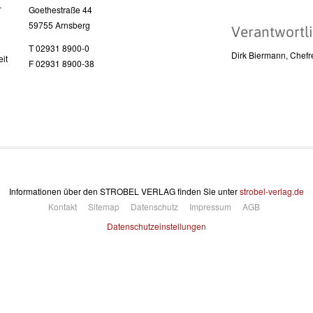
l
Goethestraße 44
59755 Arnsberg
Verantwortli
T 02931 8900-0
Dirk Biermann, Chefr
it
F 02931 8900-38
Informationen über den STROBEL VERLAG finden Sie unter
strobel-verlag.de
Kontakt
Sitemap
Datenschutz
Impressum
AGB
Datenschutzeinstellungen