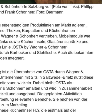
& Schönherr in Salzburg vor (Foto von links): Philipp
nd Frank Schönherr. Foto: Biermann
i eigenständigen Produktlinien am Markt agieren.
eme, Theken, Barplatten und Küchenfronten
e Wagner & Schönherr vertrieben. Möbelmodule wie
änke sowie Kücheninseln, Glastürenschränke und
n Linie ‚OSTA by Wagner & Schönherr‘
durch Barhocker und Stehtische. Auch die bekannten
en integriert.
ung ist die Übernahme von OSTA durch Wagner &
nternehmen mit Sitz in Salzwedel-Brietz nutzt diese
eiterzuentwickeln. Dabei bleibt OSTA als
r & Schönherr erhalten und wird in Zusammenarbeit
kelt und ausgebaut. Die geplanten Aktivitäten
rbeitung relevanten Bereiche. Sie reichen von der
n zum Marketing.
neue Kücheninsel FLY, die erstmals auf der