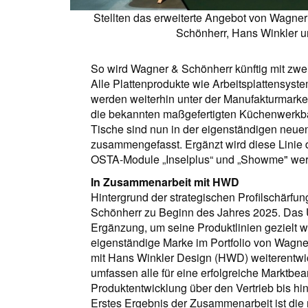
Stellten das erweiterte Angebot von Wagner 
Schönherr, Hans Winkler u
So wird Wagner & Schönherr künftig mit zwe
Alle Plattenprodukte wie Arbeitsplattensyst
werden weiterhin unter der Manufakturmark
die bekannten maßgefertigten Küchenwerkb
Tische sind nun in der eigenständigen neue
zusammengefasst. Ergänzt wird diese Linie 
OSTA-Module „Inselplus“ und „Showme" werd
In Zusammenarbeit mit HWD
Hintergrund der strategischen Profilschärf
Schönherr zu Beginn des Jahres 2025. Das U
Ergänzung, um seine Produktlinien gezielt w
eigenständige Marke im Portfolio von Wagne
mit Hans Winkler Design (HWD) weiterentwic
umfassen alle für eine erfolgreiche Marktbea
Produktentwicklung über den Vertrieb bis hi
Erstes Ergebnis der Zusammenarbeit ist die 