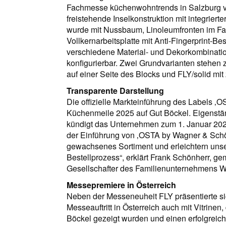
Fachmesse küchenwohntrends in Salzburg vor
freistehende Inselkonstruktion mit integrie
wurde mit Nussbaum, Linoleumfronten im Far
Vollkernarbeitsplatte mit Anti-Fingerprint-Be
verschiedene Material- und Dekorkombinatio
konfigurierbar. Zwei Grundvarianten stehen 
auf einer Seite des Blocks und FLY/solid mi
Transparente Darstellung
Die offizielle Markteinführung des Labels ‚O
Küchenmeile 2025 auf Gut Böckel. Eigenstän
kündigt das Unternehmen zum 1. Januar 2026
der Einführung von ‚OSTA by Wagner & Schön
gewachsenes Sortiment und erleichtern uns
Bestellprozess“, erklärt Frank Schönherr, 
Gesellschafter des Familienunternehmens W
Messepremiere in Österreich
Neben der Messeneuheit FLY präsentierte s
Messeauftritt in Österreich auch mit Vitrine
Böckel gezeigt wurden und einen erfolgreiche