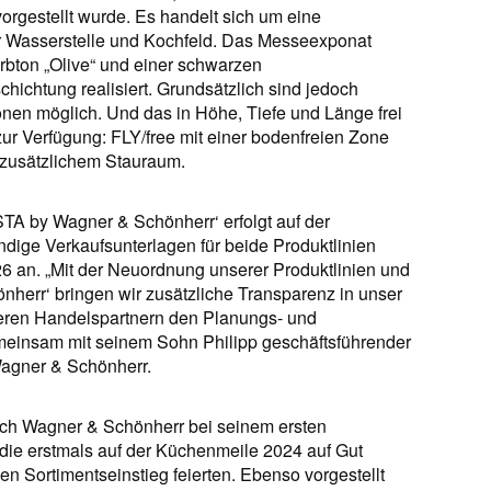
gestellt wurde. Es handelt sich um eine
rter Wasserstelle und Kochfeld. Das Messeexponat
bton „Olive“ und einer schwarzen
schichtung realisiert. Grundsätzlich sind jedoch
nen möglich. Und das in Höhe, Tiefe und Länge frei
zur Verfügung: FLY/free mit einer bodenfreien Zone
t zusätzlichem Stauraum.
STA by Wagner & Schönherr‘ erfolgt auf der
dige Verkaufsunterlagen für beide Produktlinien
 an. „Mit der Neuordnung unserer Produktlinien und
herr‘ bringen wir zusätzliche Transparenz in unser
eren Handelspartnern den Planungs- und
gemeinsam mit seinem Sohn Philipp geschäftsführender
agner & Schönherr.
ich Wagner & Schönherr bei seinem ersten
n, die erstmals auf der Küchenmeile 2024 auf Gut
n Sortimentseinstieg feierten. Ebenso vorgestellt