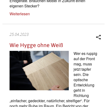
Endgeräte. Brauchen Möbel in Zukunft einen
eigenen Stecker?
Weiterlesen
25.04.2023
Wie Hygge ohne Weiß
Wer es ruppig
auf der Front
mag, muss
jetzt tapfer
sein. Die
optische
Entwicklung
geht in
Richtung
„einfacher, gedeckter, natürlicher, streifiger“. Für
noch mehr Ruhe im Raum. Ein Bericht von der