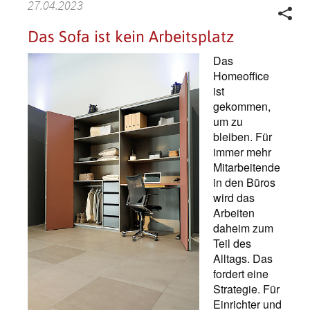
27.04.2023
Das Sofa ist kein Arbeitsplatz
Das
Homeoffice
ist
gekommen,
um zu
bleiben. Für
immer mehr
Mitarbeitende
in den Büros
wird das
Arbeiten
daheim zum
Teil des
Alltags. Das
fordert eine
Strategie. Für
Einrichter und