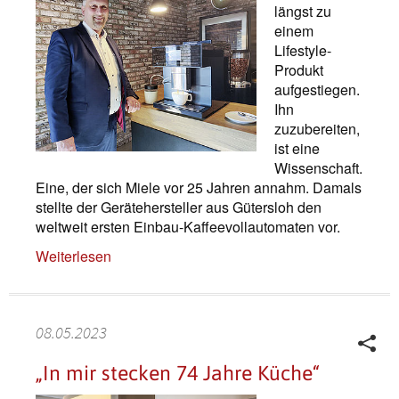
längst zu
einem
Lifestyle-
Produkt
aufgestiegen.
Ihn
zuzubereiten,
ist eine
Wissenschaft.
Eine, der sich Miele vor 25 Jahren annahm. Damals
stellte der Gerätehersteller aus Gütersloh den
weltweit ersten Einbau-Kaffeevollautomaten vor.
Weiterlesen
08.05.2023
„In mir stecken 74 Jahre Küche“