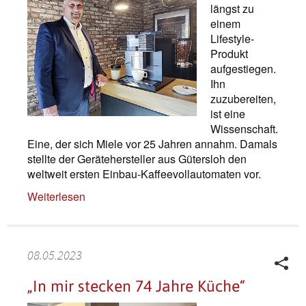
längst zu
einem
Lifestyle-
Produkt
aufgestiegen.
Ihn
zuzubereiten,
ist eine
Wissenschaft.
Eine, der sich Miele vor 25 Jahren annahm. Damals
stellte der Gerätehersteller aus Gütersloh den
weltweit ersten Einbau-Kaffeevollautomaten vor.
Weiterlesen
08.05.2023
„In mir stecken 74 Jahre Küche“