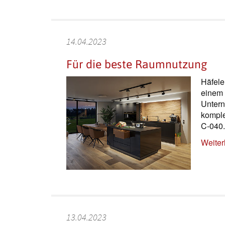
14.04.2023
Für die beste Raumnutzung
Häfele
einem v
Untern
komple
C-040.
Weiter
13.04.2023