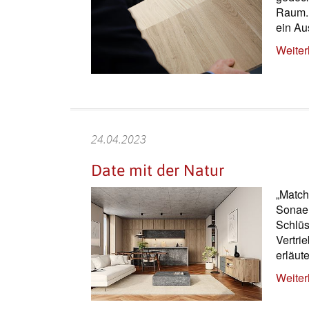
Raum. 
ein Au
Weiter
24.04.2023
Date mit der Natur
„Match
Sonae 
Schlüs
Vertri
erläute
Weiter