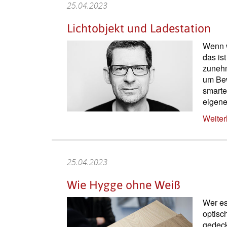
25.04.2023
Lichtobjekt und Ladestation
Wenn w
das is
zunehm
um Bew
smarte
eigene
Weiter
25.04.2023
Wie Hygge ohne Weiß
Wer es
optisc
gedeck