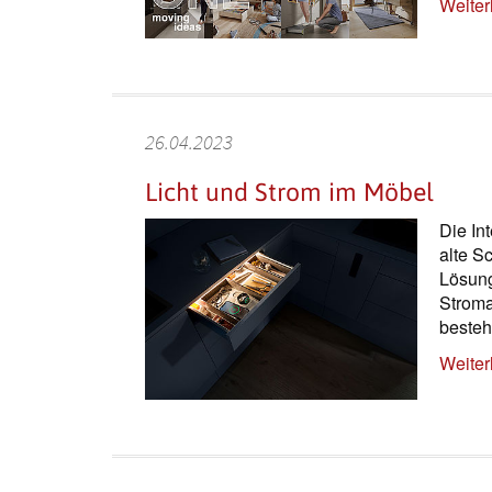
Weiter
26.04.2023
Licht und Strom im Möbel
Die In
alte S
Lösung
Stroma
beste
Weiter