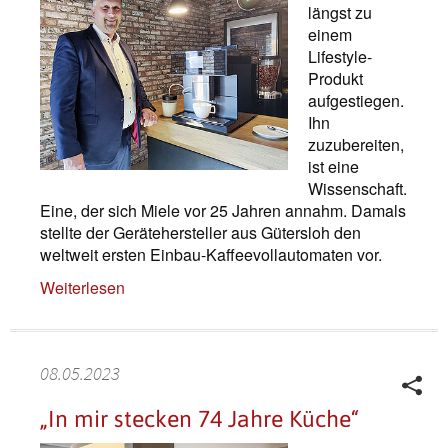
längst zu
einem
Lifestyle-
Produkt
aufgestiegen.
Ihn
zuzubereiten,
ist eine
Wissenschaft.
Eine, der sich Miele vor 25 Jahren annahm. Damals
stellte der Gerätehersteller aus Gütersloh den
weltweit ersten Einbau-Kaffeevollautomaten vor.
Weiterlesen
08.05.2023
„In mir stecken 74 Jahre Küche“