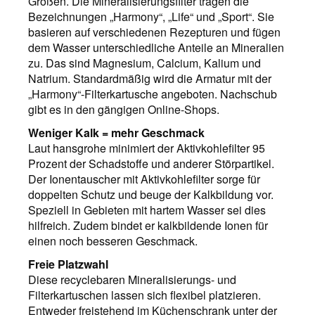
Größen. Die Mineralisierungsfilter tragen die
Bezeichnungen „Harmony“, „Life“ und „Sport“. Sie
basieren auf verschiedenen Rezepturen und fügen
dem Wasser unterschiedliche Anteile an Mineralien
zu. Das sind Magnesium, Calcium, Kalium und
Natrium. Standardmäßig wird die Armatur mit der
„Harmony“-Filterkartusche angeboten. Nachschub
gibt es in den gängigen Online-Shops.
Weniger Kalk = mehr Geschmack
Laut hansgrohe minimiert der Aktivkohlefilter 95
Prozent der Schadstoffe und anderer Störpartikel.
Der Ionentauscher mit Aktivkohlefilter sorge für
doppelten Schutz und beuge der Kalkbildung vor.
Speziell in Gebieten mit hartem Wasser sei dies
hilfreich. Zudem bindet er kalkbildende Ionen für
einen noch besseren Geschmack.
Freie Platzwahl
Diese recyclebaren Mineralisierungs- und
Filterkartuschen lassen sich flexibel platzieren.
Entweder freistehend im Küchenschrank unter der