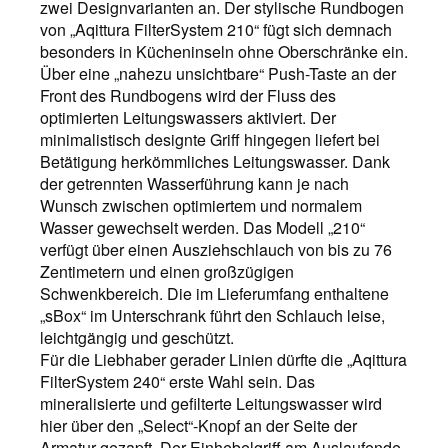
zwei Designvarianten an. Der stylische Rundbogen
von „Aqittura FilterSystem 210“ fügt sich demnach
besonders in Kücheninseln ohne Oberschränke ein.
Über eine „nahezu unsichtbare“ Push-Taste an der
Front des Rundbogens wird der Fluss des
optimierten Leitungswassers aktiviert. Der
minimalistisch designte Griff hingegen liefert bei
Betätigung herkömmliches Leitungswasser. Dank
der getrennten Wasserführung kann je nach
Wunsch zwischen optimiertem und normalem
Wasser gewechselt werden. Das Modell „210“
verfügt über einen Ausziehschlauch von bis zu 76
Zentimetern und einen großzügigen
Schwenkbereich. Die im Lieferumfang enthaltene
„sBox“ im Unterschrank führt den Schlauch leise,
leichtgängig und geschützt.
Für die Liebhaber gerader Linien dürfte die „Aqittura
FilterSystem 240“ erste Wahl sein. Das
mineralisierte und gefilterte Leitungswasser wird
hier über den „Select“-Knopf an der Seite der
Armatur gezapft. Der Einhebelgriff am Auslaufende