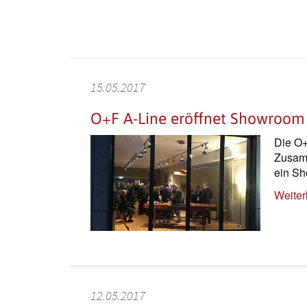
15.05.2017
O+F A-Line eröffnet Showroom 
Die O+
Zusam
ein Sh
Weiter
12.05.2017