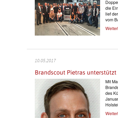
Doppel
die Ei
lief d
vom B
Weiter
10.05.2017
Brandscout Pietras unterstütz
Mit Ma
Brands
des Kü
Januar
Holste
Weiter