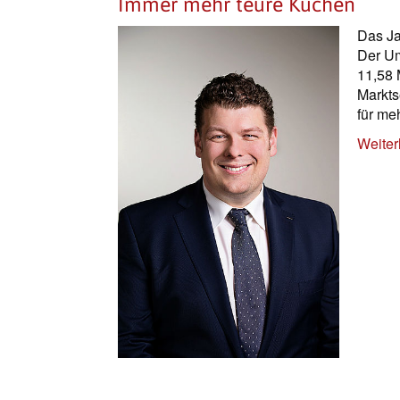
Immer mehr teure Küchen
Das Ja
Der Um
11,58 
Markts
für me
Weiter