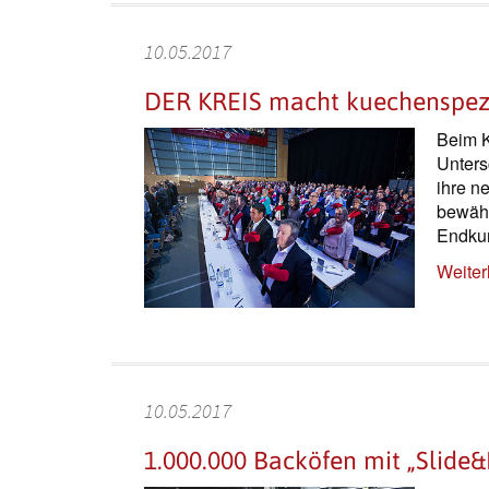
10.05.2017
DER KREIS macht kuechenspez
Beim 
Unters
ihre n
bewähr
Endkun
Weiter
10.05.2017
1.000.000 Backöfen mit „Slide