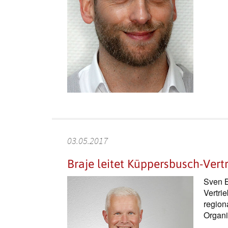
03.05.2017
Braje leitet Küppersbusch-Vert
Sven B
Vertri
region
Organi