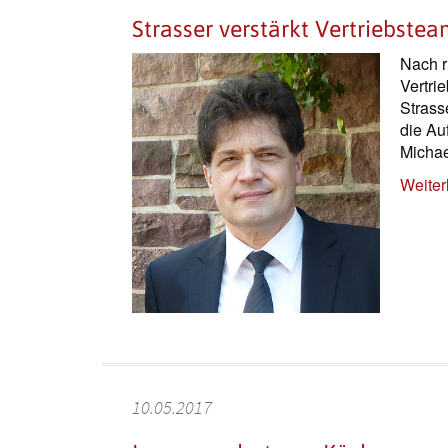
Strasser verstärkt Vertriebste
Nach r
Vertri
Strass
die Au
Michae
Weiter
10.05.2017