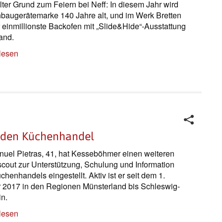
ter Grund zum Feiern bei Neff: In diesem Jahr wird
nbaugerätemarke 140 Jahre alt, und im Werk Bretten
er einmillionste Backofen mit „Slide&Hide“-Ausstattung
and.
lesen
t den Küchenhandel
nuel Pietras, 41, hat Kesseböhmer einen weiteren
cout zur Unterstützung, Schulung und Information
chenhandels eingestellt. Aktiv ist er seit dem 1.
 2017 in den Regionen Münsterland bis Schleswig-
in.
lesen