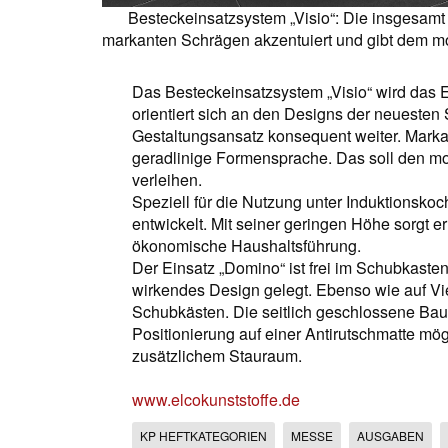
Besteckeinsatzsystem „Visio“: Die insgesam
markanten Schrägen akzentuiert und gibt dem mo
Das Besteckeinsatzsystem „Visio“ wird das 
orientiert sich an den Designs der neueste
Gestaltungsansatz konsequent weiter. Mark
geradlinige Formensprache. Das soll den mo
verleihen.
Speziell für die Nutzung unter Induktionsko
entwickelt. Mit seiner geringen Höhe sorgt e
ökonomische Haushaltsführung.
Der Einsatz „Domino“ ist frei im Schubkasten 
wirkendes Design gelegt. Ebenso wie auf Viel
Schubkästen. Die seitlich geschlossene Bau
Positionierung auf einer Antirutschmatte mö
zusätzlichem Stauraum.
www.elcokunststoffe.de
KP HEFTKATEGORIEN
MESSE
AUSGABEN