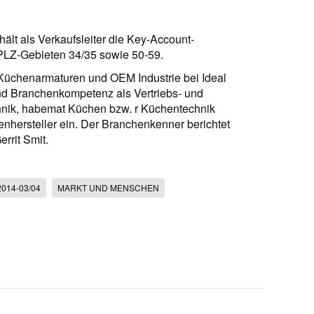
ält als Verkaufsleiter die Key-Account-
PLZ-Gebieten 34/35 sowie 50-59.
r Küchenarmaturen und OEM Industrie bei Ideal
nd Branchenkompetenz als Vertriebs- und
chnik, habemat Küchen bzw. r Küchentechnik
enhersteller ein. Der Branchenkenner berichtet
rrit Smit.
2014-03/04
MARKT UND MENSCHEN