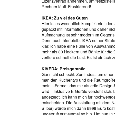
Lizenzvertrag annehmen, um festzustel
Rechner läuft. Frustrierend!
IKEA: Zu viel des Guten
Hier ist es wesentlich komplizierter, de
gepackt mit Informationen und daher nich
Aufmachung ist sehr modern im Gegensa
Denn auch hier bleibt IKEA seiner Strateg
klar: Ich habe eine Fülle von Auswahlm
mehr als 30 Hockern und Bänke für die 
verliere schnell die Lust. Es ist einfach 
KIVEDA: Preisgarantie
Gar nicht schlecht. Zumindest, um einen
man den Küchentyp und die Raumgröße a
mein L-Format, das mir als edle Design
wird – inklusive E-Geräte versteht sich.
angezeigt. Ich kann mich für hochwerti
entscheiden. Die Ausstattung mit dem N
Silber) würde mich dann 5999 Euro kost
ungeprüft erst einmal so hin. Um nun in