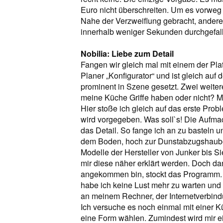
Euro nicht überschreiten. Um es vorwe
Nahe der Verzweiflung gebracht, andere
innerhalb weniger Sekunden durchgefal
Nobilia: Liebe zum Detail
Fangen wir gleich mal mit einem der Plat
Planer „Konfigurator“ und ist gleich au
prominent in Szene gesetzt. Zwei weiter
meine Küche Griffe haben oder nicht? Mein
Hier stoße ich gleich auf das erste Pro
wird vorgegeben. Was soll`s! Die Aufmach
das Detail. So fange ich an zu basteln un
dem Boden, hoch zur Dunstabzugshaube.
Modelle der Hersteller von Junker bis
mir diese näher erklärt werden. Doch d
angekommen bin, stockt das Programm. 
habe ich keine Lust mehr zu warten und
an meinem Rechner, der Internetverbindu
Ich versuche es noch einmal mit einer K
eine Form wählen. Zumindest wird mir e