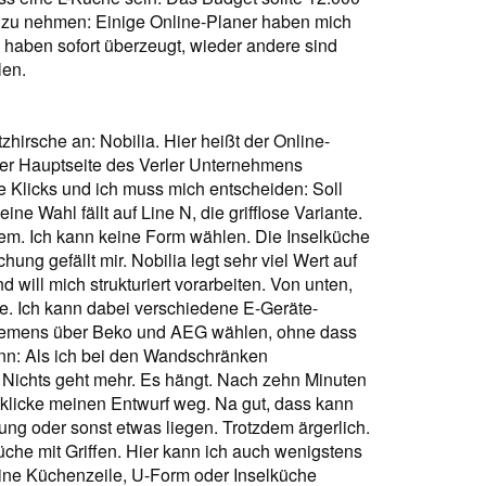
g zu nehmen: Einige Online-Planer haben mich
 haben sofort überzeugt, wieder andere sind
len.
zhirsche an: Nobilia. Hier heißt der Online-
f der Hauptseite des Verler Unternehmens
e Klicks und ich muss mich entscheiden: Soll
e Wahl fällt auf Line N, die grifflose Variante.
blem. Ich kann keine Form wählen. Die Inselküche
ung gefällt mir. Nobilia legt sehr viel Wert auf
d will mich strukturiert vorarbeiten. Von unten,
 Ich kann dabei verschiedene E-Geräte-
 Siemens über Beko und AEG wählen, ohne dass
ann: Als ich bei den Wandschränken
Nichts geht mehr. Es hängt. Nach zehn Minuten
 klicke meinen Entwurf weg. Na gut, dass kann
ng oder sonst etwas liegen. Trotzdem ärgerlich.
üche mit Griffen. Hier kann ich auch wenigstens
ine Küchenzeile, U-Form oder Inselküche