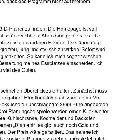
len, dass das Programm nicht auf meinem
n 3-D-Planer zu finden. Die Homepage ist voll
t so übersichtlich. Aber dann geht es los: Die
tz zu vielen anderen Planern. Das überzeugt.
ie treu, jung und stylisch zu wirken. Sofort wird
öglichkeiten. So kann ich mich sogar zwischen
Gestaltung meines Essplatzes entscheiden. Ich
zu viel des Guten.
 schnellen Überblick zu erhalten. Zunächst muss
ngeben. Hier finde ich auch zum ersten Mal
-Eckküche für unschlagbare 3699 Euro angeboten
 Drei Planungsbeispiele werden einen Klick weiter
gere Kühlschränke, Kochfelder und Backöfen
amen „Diamant“ (es gibt auch noch Gold und
en. Der Preis wäre garantiert. Das nehme ich
 die konkrete Planung zu gehen, müsste ich mich