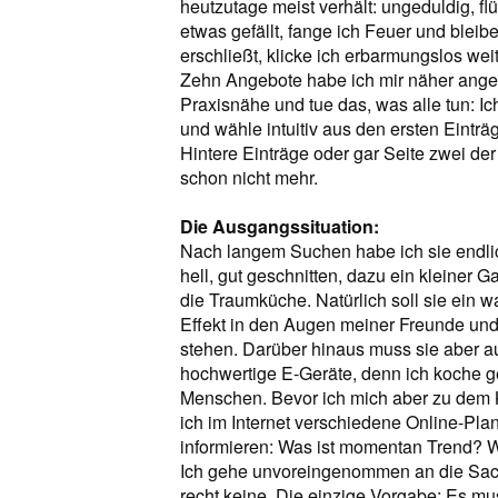
heutzutage meist verhält: ungeduldig, fl
etwas gefällt, fange ich Feuer und bleib
erschließt, klicke ich erbarmungslos wei
Zehn Angebote habe ich mir näher anges
Praxisnähe und tue das, was alle tun: I
und wähle intuitiv aus den ersten Einträ
Hintere Einträge oder gar Seite zwei d
schon nicht mehr.
Die Ausgangssituation:
Nach langem Suchen habe ich sie endl
hell, gut geschnitten, dazu ein kleiner Ga
die Traumküche. Natürlich soll sie ein
Effekt in den Augen meiner Freunde un
stehen. Darüber hinaus muss sie aber auc
hochwertige E-Geräte, denn ich koche ge
Menschen. Bevor ich mich aber zu dem
ich im Internet verschiedene Online-Plan
informieren: Was ist momentan Trend? W
Ich gehe unvoreingenommen an die Sach
recht keine. Die einzige Vorgabe: Es mu