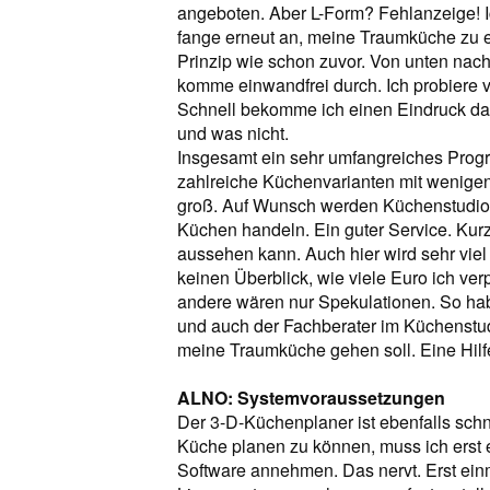
angeboten. Aber L-Form? Fehlanzeige! I
fange erneut an, meine Traumküche zu e
Prinzip wie schon zuvor. Von unten nac
komme einwandfrei durch. Ich probiere v
Schnell bekomme ich einen Eindruck d
und was nicht.
Insgesamt ein sehr umfangreiches Progr
zahlreiche Küchenvarianten mit wenigen 
groß. Auf Wunsch werden Küchenstudios
Küchen handeln. Ein guter Service. Kurz
aussehen kann. Auch hier wird sehr viel 
keinen Überblick, wie viele Euro ich ver
andere wären nur Spekulationen. So ha
und auch der Fachberater im Küchenstudi
meine Traumküche gehen soll. Eine Hilfe
ALNO: Systemvoraussetzungen
Der 3-D-Küchenplaner ist ebenfalls sch
Küche planen zu können, muss ich erst
Software annehmen. Das nervt. Erst ein