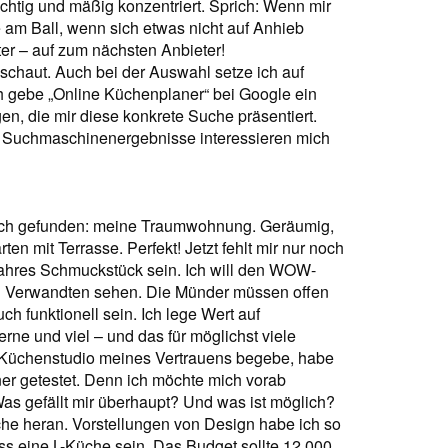
üchtig und mäßig konzentriert. Sprich: Wenn mir
e am Ball, wenn sich etwas nicht auf Anhieb
ter – auf zum nächsten Anbieter!
chaut. Auch bei der Auswahl setze ich auf
ch gebe „Online Küchenplaner“ bei Google ein
gen, die mir diese konkrete Suche präsentiert.
er Suchmaschinenergebnisse interessieren mich
ich gefunden: meine Traumwohnung. Geräumig,
rten mit Terrasse. Perfekt! Jetzt fehlt mir nur noch
 wahres Schmuckstück sein. Ich will den WOW-
d Verwandten sehen. Die Münder müssen offen
h funktionell sein. Ich lege Wert auf
rne und viel – und das für möglichst viele
 Küchenstudio meines Vertrauens begebe, habe
er getes­tet. Denn ich möchte mich vorab
as gefällt mir überhaupt? Und was ist möglich?
e heran. Vorstellungen von Design habe ich so
ss eine L-Küche sein. Das Budget sollte 12.000