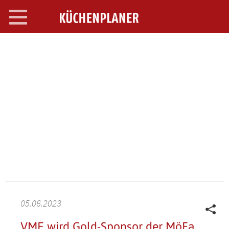
Toggle
navigation
SEARCH OPEN
05.06.2023
VME wird Gold-Sponsor der MöFa