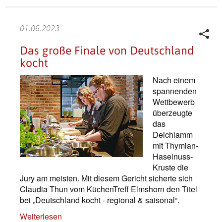
01.06.2023
Das große Finale von Deutschland
kocht
Nach einem
spannenden
Wettbewerb
überzeugte
das
Deichlamm
mit Thymian-
Haselnuss-
Kruste die
Jury am meisten. Mit diesem Gericht sicherte sich
Claudia Thun vom KüchenTreff Elmshorn den Titel
bei „Deutschland kocht - regional & saisonal“.
Weiterlesen