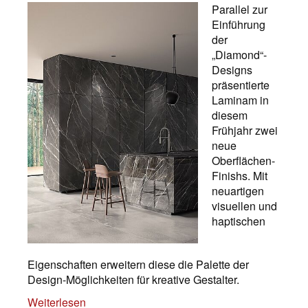
Parallel zur
Einführung
der
„Diamond“-
Designs
präsentierte
Laminam in
diesem
Frühjahr zwei
neue
Oberflächen-
Finishs. Mit
neuartigen
visuellen und
haptischen
Eigenschaften erweitern diese die Palette der
Design-Möglichkeiten für kreative Gestalter.
Weiterlesen