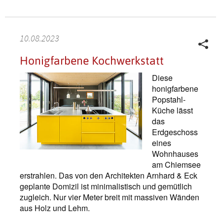
10.08.2023
Honigfarbene Kochwerkstatt
Diese
honigfarbene
Popstahl-
Küche lässt
das
Erdgeschoss
eines
Wohnhauses
am Chiemsee
erstrahlen. Das von den Architekten Arnhard & Eck
geplante Domizil ist minimalistisch und gemütlich
zugleich. Nur vier Meter breit mit massiven Wänden
aus Holz und Lehm.