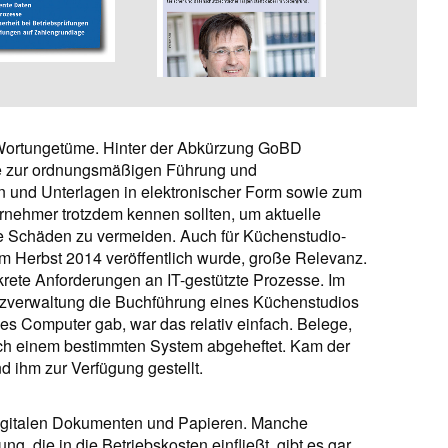
 Wortungetüme. Hinter der Abkürzung GoBD
ze zur ordnungsmäßigen Führung und
und Unterlagen in elektronischer Form sowie zum
ternehmer trotzdem kennen sollten, um aktuelle
che Schäden zu vermeiden. Auch für Küchenstudio-
m Herbst 2014 veröffentlich wurde, große Relevanz.
krete Anforderungen an IT-gestützte Prozesse. Im
nzverwaltung die Buchführung eines Küchenstudios
s Computer gab, war das relativ einfach. Belege,
h einem bestimmten System abgeheftet. Kam der
d ihm zur Verfügung gestellt.
igitalen Dokumenten und Papieren. Manche
, die in die Betriebskosten einfließt, gibt es gar