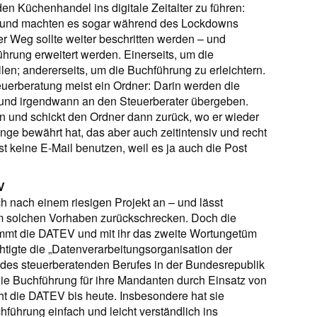
n Küchenhandel ins digitale Zeitalter zu führen:
t und machten es sogar während des Lockdowns
er Weg sollte weiter beschritten werden – und
ührung erweitert werden. Einerseits, um die
en; andererseits, um die Buchführung zu erleichtern.
uerberatung meist ein Ordner: Darin werden die
und irgendwann an den Steuerberater übergeben.
 und schickt den Ordner dann zurück, wo er wieder
ange bewährt hat, das aber auch zeitintensiv und recht
st keine E-Mail benutzen, weil es ja auch die Post
V
ch nach einem riesigen Projekt an – und lässt
nem solchen Vorhaben zurückschrecken. Doch die
 kommt die DATEV und mit ihr das zweite Wortungetüm
tigte die „Datenverarbeitungsorganisation der
 des steuerberatenden Berufes in der Bundesrepublik
 die Buchführung für ihre Mandanten durch Einsatz von
ht die DATEV bis heute. Insbesondere hat sie
hführung einfach und leicht verständlich ins