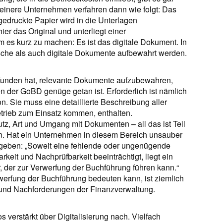
leinere Unternehmen verfahren dann wie folgt: Das
druckte Papier wird in die Unterlagen
r das Original und unterliegt einer
es kurz zu machen: Es ist das digitale Dokument. In
che als auch digitale Dokumente aufbewahrt werden.
unden hat, relevante Dokumente aufzubewahren,
n der GoBD genüge getan ist. Erforderlich ist nämlich
. Sie muss eine detaillierte Beschreibung aller
trieb zum Einsatz kommen, enthalten.
tz, Art und Umgang mit Dokumenten – all das ist Teil
n. Hat ein Unternehmen in diesem Bereich unsauber
e geben: „Soweit eine fehlende oder ungenügende
eit und Nachprüfbarkeit beeinträch­tigt, liegt ein
, der zur Verwerfung der Buchführung führen kann.“
werfung der Buchführung bedeuten kann, ist ziemlich
nd Nachforderungen der Finanzverwaltung.
ver­stärkt über Digitalisierung nach. Vielfach