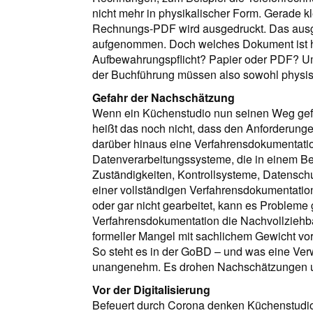
nicht mehr in physikalischer Form. Gerade k
Rechnungs-PDF wird ausgedruckt. Das ausge
aufgenommen. Doch welches Dokument ist hie
Aufbewahrungspflicht? Papier oder PDF? Um 
der Buchführung müssen also sowohl physis
Gefahr der Nachschätzung
Wenn ein Küchenstudio nun seinen Weg gef
heißt das noch nicht, dass den Anforderunge
darüber hinaus eine Verfahrensdokumentation
Datenverarbeitungssysteme, die in einem Be
Zuständigkeiten, Kontrollsysteme, Datenschu
einer vollständigen Verfahrensdokumentatio
oder gar nicht gearbeitet, kann es Problem
Verfahrensdokumentation die Nachvollziehbark
formeller Mangel mit sachlichem Gewicht vor
So steht es in der GoBD – und was eine Ver
unangenehm. Es drohen Nachschätzungen u
Vor der Digitalisierung
Befeuert durch Corona denken Küchenstudios 