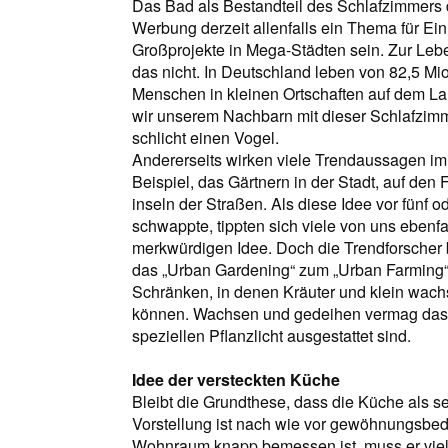
Das Bad als Bestandteil des Schlafzimmers 
Werbung derzeit allenfalls ein Thema für Ei
Großprojekte in Mega-Städten sein. Zur Leb
das nicht. In Deutschland leben von 82,5 Mio
Menschen in kleinen Ortschaften auf dem Lan
wir unserem Nachbarn mit dieser Schlafzimm
schlicht einen Vogel.
Andererseits wirken viele Trendaussagen im
Beispiel, das Gärtnern in der Stadt, auf de
inseln der Straßen. Als diese Idee vor fünf
schwappte, tippten sich viele von uns ebenfal
merkwürdigen Idee. Doch die Trendforscher b
das „Urban Gardening“ zum „­Urban Farming“ 
Schränken, in denen Kräuter und klein wach
können. Wachsen und gedeihen vermag das 
speziellen Pflanzlicht ausgestattet sind.
Idee der versteckten Küche
Bleibt die Grundthese, dass die Küche als s
Vorstellung ist nach wie vor gewöhnungsbed
Wohnraum knapp bemessen ist, muss er vielfä