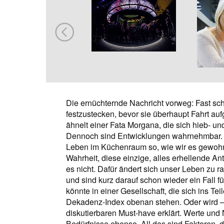
Die ernüchternde Nachricht vorweg: Fast sc
festzustecken, bevor sie überhaupt Fahrt a
ähnelt einer Fata Morgana, die sich hieb- und
Dennoch sind Entwicklungen wahrnehmbar. 
Leben im Küchenraum so, wie wir es gewohnt
Wahrheit, diese einzige, alles erhellende Ant
es nicht. Dafür ändert sich unser Leben zu r
und sind kurz darauf schon wieder ein Fall f
könnte in einer Gesellschaft, die sich ins Tei
Dekadenz-Index obenan stehen. Oder wird – 
diskutierbaren Must-have erklärt. Werte und
Bedürfnisse ebenso. All das sind Faktoren, 