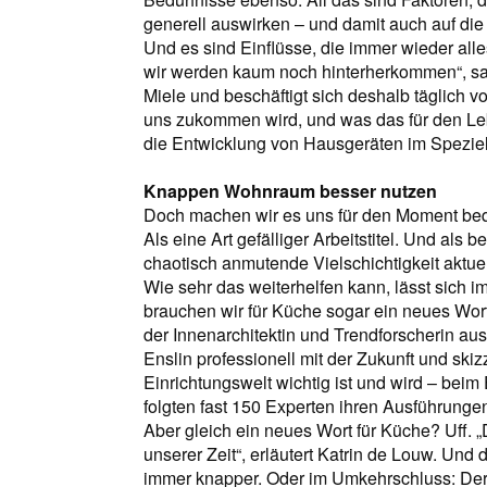
generell auswirken – und damit auch auf die
Und es sind Einflüsse, die immer wieder al
wir werden kaum noch hinterherkommen“, sag
Miele und beschäftigt sich deshalb täglich v
uns zukommen wird, und was das für den Le
die Entwicklung von Hausgeräten im Speziell
Knappen Wohnraum besser nutzen
Doch machen wir es uns für den Moment bequ
Als eine Art gefälliger Arbeitstitel. Und al
chaotisch anmutende Vielschichtigkeit aktue
Wie sehr das weiterhelfen kann, lässt sich 
brauchen wir für Küche sogar ein neues Wort
der Innenarchitektin und Trendforscherin a
Enslin professionell mit der Zukunft und ski
Einrichtungswelt wichtig ist und wird – beim E
folgten fast 150 Experten ihren Ausführungen
Aber gleich ein neues Wort für Küche? Uff. 
unserer Zeit“, erläutert Katrin de Louw. U
immer knapper. Oder im Umkehrschluss: De