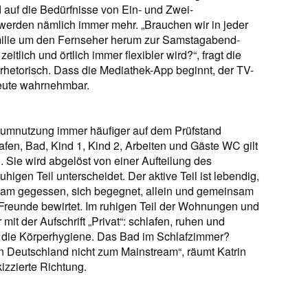
nd auf die Bedürfnisse von Ein- und Zwei-
werden nämlich immer mehr. „Brauchen wir in jeder
amilie um den Fernseher herum zur Samstagabend-
ich und örtlich immer flexibler wird?“, fragt die
n rhetorisch. Dass die Mediathek-App beginnt, der TV-
heute wahrnehmbar.
umnutzung immer häufiger auf dem Prüfstand
fen, Bad, Kind 1, Kind 2, Arbeiten und Gäste WC gilt
Sie wird abgelöst von einer Aufteilung des
igen Teil unterscheidet. Der aktive Teil ist lebendig,
insam gegessen, sich begegnet, allein und gemeinsam
Freunde bewirtet. Im ruhigen Teil der Wohnungen und
it der Aufschrift „­Privat“: schlafen, ruhen und
nd die Körperhygiene. Das Bad im Schlafzimmer?
n Deutschland nicht zum Mainstream“, räumt Katrin
izzierte Richtung.