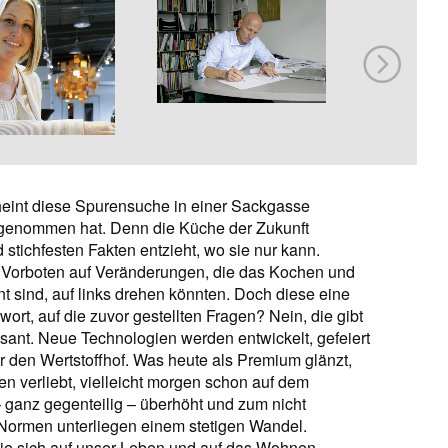
heint diese Spurensuche in einer Sackgasse
ufgenommen hat. Denn die Küche der Zukunft
 stichfesten Fakten entzieht, wo sie nur kann.
Vorboten auf Veränderungen, die das Kochen und
 sind, auf links drehen könnten. Doch diese eine
wort, auf die zuvor gestellten Fragen? Nein, die gibt
asant. Neue Technologien werden entwickelt, gefeiert
ür den Wertstoffhof. Was heute als Premium glänzt,
len verliebt, vielleicht morgen schon auf dem
ganz gegenteilig – überhöht und zum nicht
 Normen unterliegen einem stetigen Wandel.
die sich auf unser Leben und auf das Wohnen