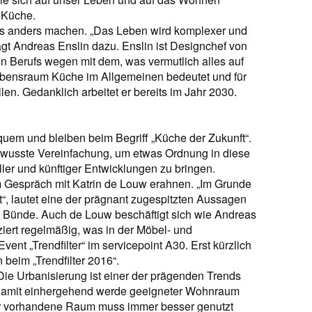
 Küche.
les anders machen. „Das Leben wird komplexer und
t Andreas Enslin dazu. Enslin ist Designchef von
on Berufs wegen mit dem, was vermutlich alles auf
bensraum Küche im Allgemeinen bedeutet und für
en. Gedanklich arbeitet er bereits im Jahr 2030.
em und bleiben beim Begriff „Küche der Zukunft“.
s bewusste Vereinfachung, um etwas Ordnung in diese
ller und künftiger Entwicklungen zu bringen.
im Gespräch mit Katrin de Louw erahnen. „Im Grunde
“, lautet eine der prägnant zugespitzten Aussagen
us Bünde. Auch de Louw beschäftigt sich wie Andreas
zziert regelmäßig, was in der Möbel- und
vent „Trendfilter“ im servicepoint A30. Erst kürzlich
 beim „Trendfilter 2016“.
„Die Urbanisierung ist einer der prägenden Trends
nd damit einhergehend werde geeigneter Wohnraum
r vorhandene Raum muss immer besser genutzt