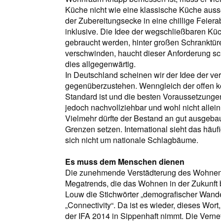
Küche nicht wie eine klassische Küche aus
der Zubereitungsecke in eine chillige Feie
inklusive. Die Idee der wegschließbaren Küc
gebraucht werden, hinter großen Schranktüre
verschwinden, haucht dieser Anforderung s
dies allgegenwärtig.
In Deutschland scheinen wir der Idee der ve
gegenüberzustehen. Wenngleich der offen k
Standard ist und die besten Voraussetzungen
jedoch nachvollziehbar und wohl nicht allei
Vielmehr dürfte der Bestand an gut ausgeba
Grenzen setzen. International sieht das häufi
sich nicht um nationale Schlagbäume.
Es muss dem Menschen dienen
Die zunehmende Verstädterung des Wohnens, 
Megatrends, die das Wohnen in der Zukunft b
Louw die Stichwörter „demografischer Wandel
„Connectivity“. Da ist es wieder, dieses Wor
der IFA 2014 in Sippenhaft nimmt. Die Vern