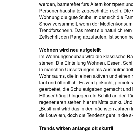
werden, barrierefrei fürs Altern konzipiert u
Personenhaushalte zugeschnitten sein. Die 
Wohnung die gute Stube, in der sich die F
Show versammelt, wenn der Medienkonsum zeitl
Trendforscherin. Das meint sie natürlich rei
Zeitschrift den Rang abzulaufen, ist schon 
Wohnen wird neu aufgeteilt
Im Wohnungsneubau wird die klassische Ra
stehen. Die Einteilung Wohnen, Essen, Schla
in manchen Umsetzungen als Auslaufmodell. 
Wohnraums, die in einen aktiven und einen ruh
laut und öffentlich. Es wird gekocht, geme
gearbeitet, die Schulaufgaben gemacht und 
Häuser hängt hingegen ein Schild an der Tür m
regenerieren stehen hier im Mittelpunkt. U
„Bestimmt wird das in den nächsten Jahren i
de Louw ein, doch die Tendenz geht in die sk
Trends wirken anfangs oft skurril