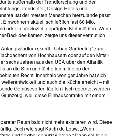
dürfte außerhalb der Trendforschung und der
nrichtungs-Trendsetter, Design-Hotels und
ensrealität der meisten Menschen hierzulande passt
. Einwohnern aktuell schließlich fast 60 Mio.
d oder in provinziell geprägten Kleinstädten. Wenn
er-Bad-Idee kämen, zeigte uns dieser vermutlich
 Anfangsstadium skurril. „Urban Gardening“ zum
n Flachdächern von Hochhäusern oder auf den Mittel­
 oder sechs Jahren aus den USA über den Atlantik
ls an die Stirn und lächelten milde ob der
ehielten Recht. Innerhalb weniger Jahre hat sich
weiterentwickelt und auch die Küche erreicht – mit
sende Gemüsesorten täglich frisch geerntet werden
Grünzeug, weil diese Einbauschränke mit einem
eparater Raum bald nicht mehr existieren wird. Diese
ürftig. Doch wie sagt Katrin de Louw: „Wenn
ltig und flexibel genutzt werden.“ Dann sollte die