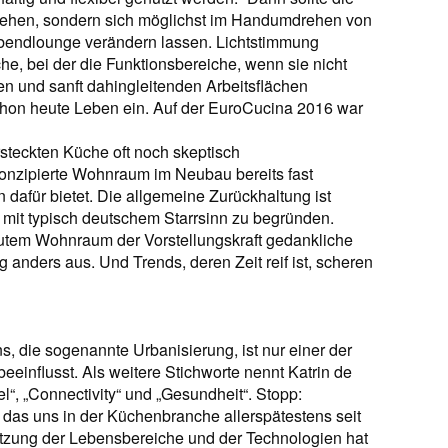
sehen, sondern sich möglichst im Handumdrehen von
rabendlounge verändern lassen. Lichtstimmung
he, bei der die Funktionsbereiche, wenn sie nicht
n und sanft dahingleitenden Arbeitsflächen
chon heute Leben ein. Auf der EuroCucina 2016 war
rsteckten Küche oft noch skeptisch
onzipierte Wohnraum im Neubau bereits fast
 dafür bietet. Die allgemeine Zurückhaltung ist
n mit typisch deutschem Starrsinn zu begründen.
utem Wohnraum der Vorstellungskraft gedankliche
g anders aus. Und Trends, deren Zeit reif ist, scheren
die sogenannte Urbanisierung, ist nur einer der
eeinflusst. Als weitere Stichworte nennt Katrin de
“, „Connectivity“ und „Gesundheit“. Stopp:
t, das uns in der Küchenbranche allerspätestens seit
etzung der Lebensbereiche und der Technologien hat