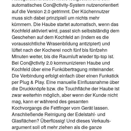
automatisches Con@ctivity-System nutzenorientiert
auf die Version 2.0 getrimmt. Der Küchennutzer
muss sich dabei prinzipiell um nichts mehr
kümmern. Die Haube startet automatisch, wenn das
Kochfeld aktiviert wird, passt sich selbstständig dem
Geschehen auf dem Kochfeld an (indem es die
voraussichtliche Wrasenbildung antizipiert) und
lüftet nach der Kocherei noch fünf bis fünfzehn
Minuten weiter, bis die Raumluft wieder tip-top ist.
Bei Con@ctivity 2.0 kommunizieren Haube und
Kochfeld über eine Funkübertragung miteinander.
Die Verbindung erfolgt einfach über einen Funkstick
per Plug & Play. Eine manuelle Einflussnahme über
die Druckknöpfe bzw. die Touchfläche der Haube ist
zwar weiterhin möglich, aber wenn der Kunde nicht
mag, kann er während des gesamten
Kochvorgangs die Fettfinger vom Gerät lassen.
Anschließende Reinigung der Edelstahl- und
Glasflächen? Überflüssig! Und dieses Verkaufs­
argument soll oft mehr ziehen als die ganze