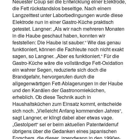
Neuester Coup sei die Entwicklung einer Elektrode,
die Fett rückstandslos beseitige. Nach einem
Langzeittest unter Laborbedingungen wurde diese
Elektrode nun in einer Gastro-Küche praktisch
getestet. Langner: „Als wir nach mehreren Monaten
in die Haube geschaut haben, konnten wir
feststellen: Die Haube ist sauber.“ Wie das genau
funktioniert, können die Fachleute noch nicht exakt
sagen, so Langner. „Aber es funktioniert.“ Für die
Gastro-Küche wäre die vollständige Fett-Oxidation
ein wahrer Segen, reduzierte sich doch die
Brandgefahr, hervorgerufen durch die
allgegenwärtigen Fett-Ablagerungen in der Haube
und den Kanälen der Gastronomieküchen,
erheblich. Ob diese Technik auch in
Haushaltsküchen zum Einsatz kommt, entscheide
sich noch. „Vielleicht Anfang kommenden Jahres“,
sagt Langner, er klingt dabei aber etwas vage.
„Gestolpert“ sei er beim aktuellen Pa­tentwiderruf
übrigens über die Gedanken eines japanischen
Forschers, die dieser „irgendwann in den 1990er-