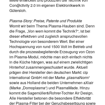
Miele entwickelt und produziert die Technik von
Con@ctivity 2.0 im eigenen Elektronikwerk in
Gütersloh.
Plasma-Story: Preise, Patente und Produkte
Womit wir beim Thema Plasma-Hauben sind. Denn
die Frage, „Von wem kommt die Technik?“, ist bei
dieser effektiven und zugleich anspruchsvollen
Technologie von besonderem Wert. Bei einer
Hochspannung von rund 1500 Volt im Betrieb und
durch die prozessbegleitende Erzeugung von Ozon
im Plasma-Modul, möchte man sich einfach nichts
in die Küche hängen, was auf einem zwielichtigen
Hinterhof zusammengeschustert wurde. Aktuell
prägen drei Hersteller den deutschen Markt: cip
international GmbH mit der Marke „plasmaNorm“
sowie aus Holland die beiden Unternehmen aXiair
(Marke „Domoplasma“) und PlasmaMade. Hinzu
kommt die Sagemüller&Rohrer-Tochter Air Design.
Alle Hersteller betonen die besondere Effektivität
der Plasma-Filter bei der Geruchsbeseitigung sowie