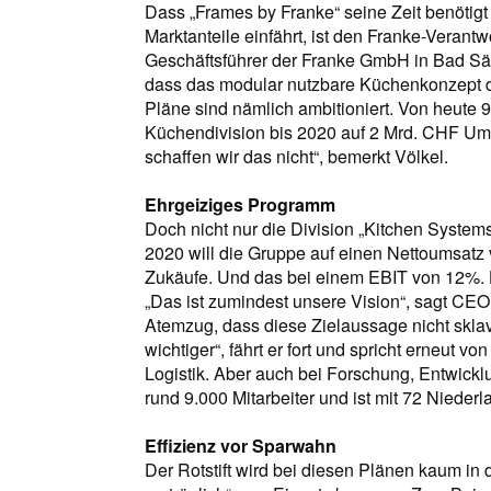
Dass „Frames by Franke“ seine Zeit benötigt
Marktanteile einfährt, ist den Franke-Verantw
Geschäftsführer der Franke GmbH in Bad Säc
dass das modular nutzbare Küchenkonzept d
Pläne sind nämlich ambitioniert. Von heute 
Küchendivision bis 2020 auf 2 Mrd. CHF Um
schaffen wir das nicht“, bemerkt Völkel.
Ehrgeiziges Programm
Doch nicht nur die Division „Kitchen Systems
2020 will die Gruppe auf einen Nettoumsat
Zukäufe. Und das bei einem EBIT von 12%. 
„Das ist zumindest unsere Vision“, sagt CE
Atemzug, dass diese Zielaussage nicht sklavi
wichtiger“, fährt er fort und spricht erneut 
Logistik. Aber auch bei Forschung, Entwickl
rund 9.000 Mitarbeiter und ist mit 72 Nieder
Effizienz vor Sparwahn
Der Rotstift wird bei diesen Plänen kaum in 