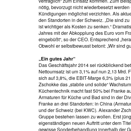
verträglich“ zum Einsatz kommen. Zum Beispi
nötig, bevorzugt nicht wiederbesetzt werden
Kündigungen möglichst verzichten. Als aktue
den Standorten in der Schweiz. „Die sind zu h
ist wichtiger als Kosten zu senken.“ Dramati
Jahres mit der Abkopplung des Euro vom Fr
eingebüßt“, so der CEO. Entsprechend „herau
Obwohl er selbstbewusst betont: „Wir sind gu
„Ein gutes Jahr“
Das Geschäftsjahr 2014 sei rückblickend bet
Nettoumsatz ist um 3,1% auf nun 2,13 Mrd. 
sich auf 3,8%, die EBIT-Marge 6,3% (plus 21
Zschokke das „stabile und solide“ Wachstum
Küchentechnik macht fast 50% bei Franke au
Armaturen für Küche und Bad sind in der Divi
Franke an drei Standorten: in China (Armature
und der Schweiz (bei KWC). Alexander Zsch
Gruppe bestehen lassen zu wollen. Erst jüng
eigenständigen neuen Auftritt unter dem Tit
gewisse Sonderbehandlung innerhalb der Gr