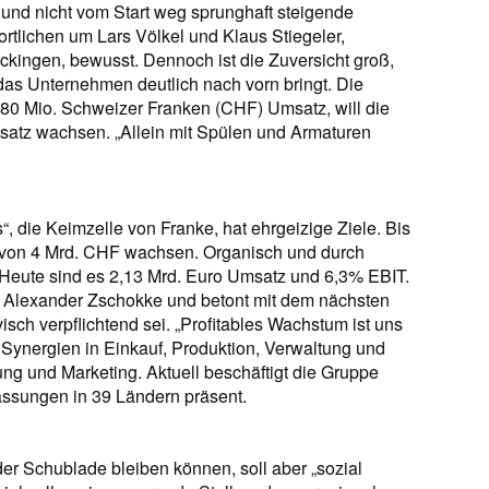
 und nicht vom Start weg sprunghaft steigende
ortlichen um Lars Völkel und Klaus Stiegeler,
kingen, bewusst. Dennoch ist die Zuversicht groß,
as Unternehmen deutlich nach vorn bringt. Die
980 Mio. Schweizer Franken (CHF) Umsatz, will die
satz wachsen. „Allein mit Spülen und Armaturen
“, die Keimzelle von Franke, hat ehrgeizige Ziele. Bis
z von 4 Mrd. CHF wachsen. Organisch und durch
Heute sind es 2,13 Mrd. Euro Umsatz und 6,3% EBIT.
O Alexander Zschokke und betont mit dem nächsten
sch verpflichtend sei. „Profitables Wachstum ist uns
von Synergien in Einkauf, Produktion, Verwaltung und
ung und Marketing. Aktuell beschäftigt die Gruppe
lassungen in 39 Ländern präsent.
der Schublade bleiben können, soll aber „sozial