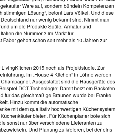
ngekaufter Ware auf, sondern bündeln Kompetenzen
ch stimmigen Lösung“, betont Lars Völkel. Und diese
n Deutschland nur wenig bekannt sind. Nimmt man
 rund um die Produkte Spüle, Armatur und
Italien die Nummer 3 im Markt für
Faber gehört schon seit mehr als 10 Jahren zur
 LivingKitchen 2015 noch als Projektstudie. Zur
teinführung. Im „House 4 Kitchen“ in Löhne werden
d Champagner. Ausgestattet sind die Hausgeräte des
eispiel DCT-Technologie: Damit heizt ein Backofen
nd für das gleichmäßige Bräunen wurde bei Franke
ickelt. Hinzu kommt die automatische
nke mit dem qualitativ hochwertigen Küchensystem
e Küchenkäufer bieten. Für Küchenplaner böte sich
ie sonst nur über verschiedene Lieferanten zu
bzuwickeln. Und Planung zu kreieren, bei der eins