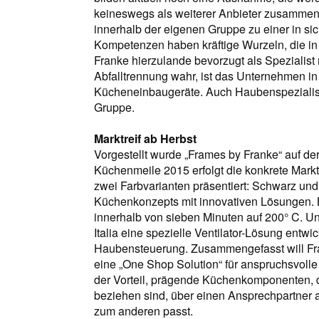
keineswegs als weiterer Anbieter zusamme
innerhalb der eigenen Gruppe zu einer in si
Kompetenzen haben kräftige Wurzeln, die i
Franke hierzulande bevorzugt als Spezialist
Abfalltrennung wahr, ist das Unternehmen in 
Kücheneinbaugeräte. Auch Haubenspezialist 
Gruppe.
Marktreif ab Herbst
Vorgestellt wurde „Frames by Franke“ auf der
Küchenmeile 2015 erfolgt die konkrete Mark
zwei Farbvarianten präsentiert: Schwarz un
Küchenkonzepts mit innovativen Lösungen. B
innerhalb von sieben Minuten auf 200° C. U
Italia eine spezielle Ventilator-Lösung entw
Haubensteuerung. Zusammengefasst will Fra
eine „One Shop Solution“ für anspruchsvoll
der Vorteil, prägende Küchenkomponenten, d
beziehen sind, über einen Ansprechpartner a
zum anderen passt.