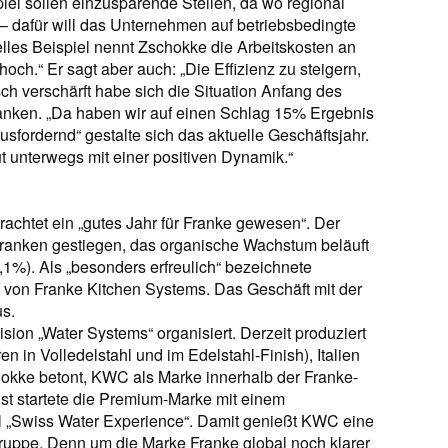
el sollen einzusparende Stellen, da wo regional
 – dafür will das Unternehmen auf betriebsbedingte
lles Beispiel nennt Zschokke die Arbeitskosten an
och.“ Er sagt aber auch: „Die Effizienz zu steigern,
sch verschärft habe sich die Situation Anfang des
anken. „Da haben wir auf einen Schlag 15% Ergebnis
sfordernd“ gestalte sich das aktuelle Geschäftsjahr.
t unterwegs mit einer positiven Dynamik.“
rachtet ein „gutes Jahr für Franke gewesen“. Der
Franken gestiegen, das organische Wachstum beläuft
,1%). Als „besonders erfreulich“ bezeichnete
 von Franke Kitchen Systems. Das Geschäft mit der
s.
sion „Water Systems“ organisiert. Derzeit produziert
n in Volledelstahl und im Edelstahl-Finish), Italien
okke betont, KWC als Marke innerhalb der Franke-
st startete die Premium-Marke mit einem
el „Swiss Water Experience“. Damit genießt KWC eine
uppe. Denn um die Marke Franke global noch klarer