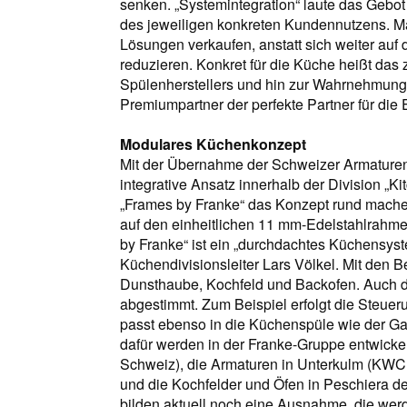
senken. „Systemintegration“ laute das Gebo
des jeweiligen konkreten Kundennutzens. M
Lösungen verkaufen, anstatt sich weiter auf 
reduzieren. Konkret für die Küche heißt das
Spülenherstellers und hin zur Wahrnehmung
Premiumpartner der perfekte Partner für die 
Modulares Küchenkonzept
Mit der Übernahme der Schweizer Armature
integrative Ansatz innerhalb der Division „Ki
„Frames by Franke“ das Konzept rund mache
auf den einheitlichen 11 mm-Edelstahlrahm
by Franke“ ist ein „durchdachtes Küchensyste
Küchendivisionsleiter Lars Völkel. Mit den B
Dunsthaube, Kochfeld und Backofen. Auch d
abgestimmt. Zum Beispiel erfolgt die Steuer
passt ebenso in die Küchenspüle wie der Ga
dafür werden in der Franke-Gruppe entwickel
Schweiz), die Armaturen in Unterkulm (KWC, 
und die Kochfelder und Öfen in Peschiera del
bilden aktuell noch eine Ausnahme, die werde