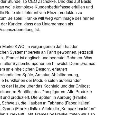
t der Stunde, so CEO Zschokke. Und das auf Basis
an wolle komplexe Kundenbedürfnisse erfüllen und
die Rolle als Lieferant von Einzelprodukten zu
 zum Beispiel: Franke will weg vom Image des reinen
 der Kunden, dass das Unternehmen als
Essenszubereitung ist.
n-Marke KWC im vergangenen Jahr hat der
tchen Systems“ bereits an Fahrt gewonnen, jetzt soll
n. „Frame“ ist englisch und bedeutet Rahmen. Was
en aller Systemkomponenten hinweist. Denn „Frames
m im einheitlichen Design“, erläutert
estandteilen Spüle, Armatur, Abfalltrennung,
ie Funktionen der Module seien aufeinander
ung der Haube über das Kochfeld und der Grillrost
stronorm-Behälter des Dampfgarers. Alle Produkte
t und produziert. Die Spülen in Aarburg (Franke,
Schweiz), die Hauben in Fabriano (Faber, Italien)
 Garda (Franke Italia). Allein die „Kompaktbacköfen“
n zugekauft. „Mit ‚Frames by Franke’ treten wir also