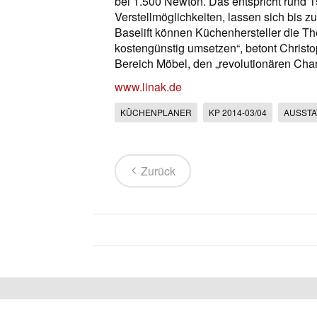
bei 1.500 Newton. Das entspricht rund 
Verstellmöglichkeiten, lassen sich bis 
Baselift können Küchenhersteller die 
kostengünstig umsetzen“, betont Christo
Bereich Möbel, den „revolutionären Char
www.linak.de
KÜCHENPLANER
KP 2014-03/04
AUSST
Zurück